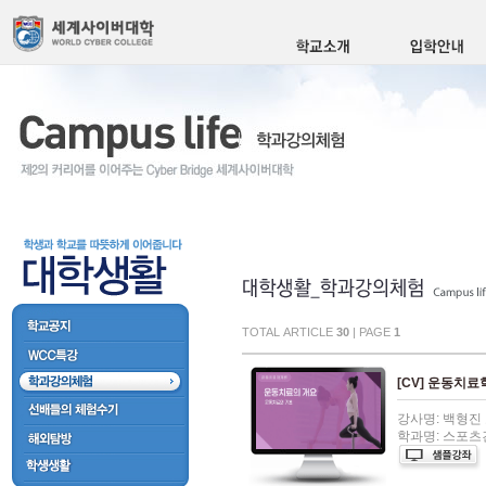
TOTAL ARTICLE
30
| PAGE
1
[CV] 운동치
강사명: 백형진
학과명: 스포