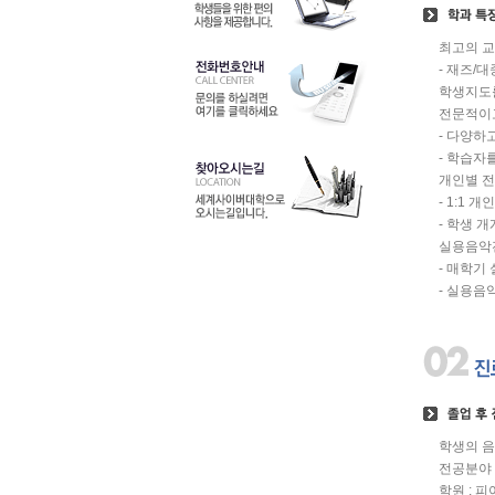
최고의 
- 재즈/
학생지도를
전문적이
- 다양하
- 학습자
개인별 전
- 1:1
- 학생 
실용음악
- 매학기
- 실용음
학생의 음
전공분야 :
학원 : 