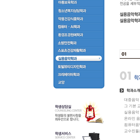
대중음악 
그 기본 
실용음악 
온라인 음
컴퓨터음악
교수진들은