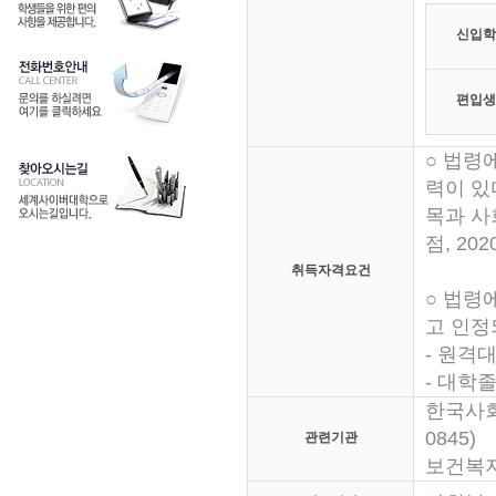
신입학
편입생
○ 법령
력이 있
목과 사회
점, 2
취득자격요건
○ 법령
고 인정
- 원격
- 대학
한국사회복지
0845)
관련기관
보건복지부 