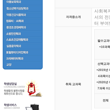
사회복지
서의 전
자격증소개
터 부여
필수교
<10과목
선택교
<2019년
4과목이
<2020년
취득 교과목
7과목 이
전체