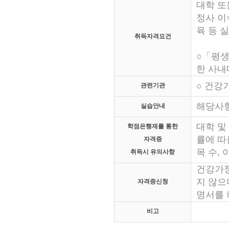
대학 또
정사 이
육 등 
취득자격요건
○「평생
한 사내
○ 건강가정
관련기관
해당사
실습안내
대학 및
학점은행제를 통한
률에 따
자격증
목 수,
취득시 유의사항
건강가정
지 않으
자격증신청
명서를 
비고