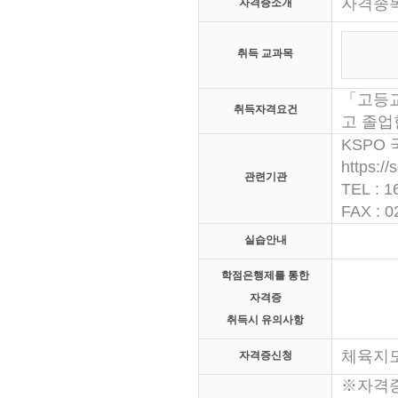
자격종목
자격증소개
취득 교과목
「고등교
취득자격요건
고 졸업
KSPO
https://
관련기관
TEL : 1
FAX : 0
실습안내
학점은행제를 통한
자격증
취득시 유의사항
체육지
자격증신청
※자격