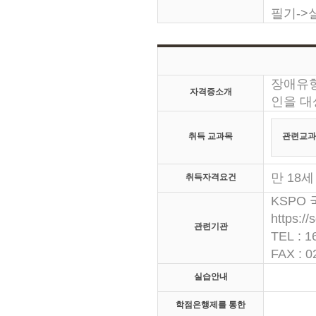
필기->실
장애유형
자격증소개
인을 대
취득 교과목
관련교과
만 18
취득자격요건
KSPO
https://
관련기관
TEL : 1
FAX : 0
실습안내
학점은행제를 통한